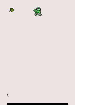
LA TÊTE À L'OUEST
DIRECTEMENT DU
PRODUCTEUR
La tête à l'ouest
vente fleur cbd français
qualité premium
OUTDOOR et INDOOR