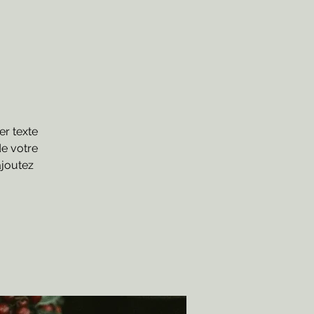
er texte
de votre
ajoutez