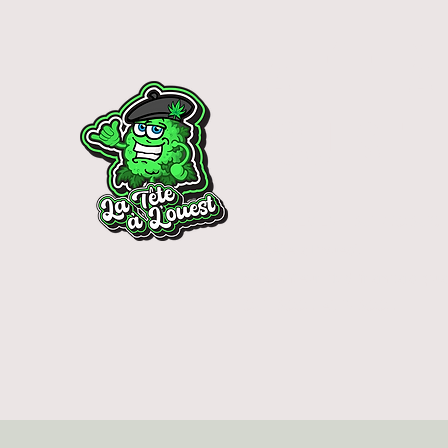
LA TÊTE À
L'OUEST
DIRECTEMENT DU PRODUC
La tête à l'ouest
vente fleur cbd français qu
OUTDOOR et INDOOR