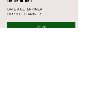
DATE À DÉTERMINER
LIEU À DÉTERMINER
RSVP
Partager cet événement
Formulaire d'abonnement
Envoyer