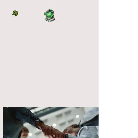
LA TÊTE À L'OUEST
DIRECTEMENT DU
PRODUCTEUR
La tête à l'ouest
vente fleur cbd français
qualité premium
OUTDOOR et INDOOR