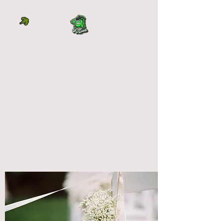
LA TÊTE À L'OUEST
DIRECTEMENT DU
PRODUCTEUR
La tête à l'ouest
vente fleur cbd français
qualité premium
OUTDOOR et INDOOR