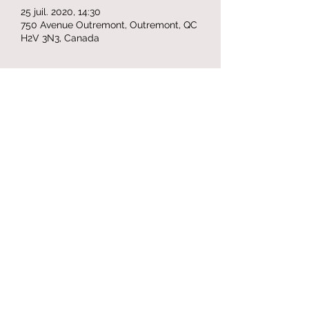
25 juil. 2020, 14:30
750 Avenue Outremont, Outremont, QC
H2V 3N3, Canada
Partager cet événement
Formulaire d'abonnement
Envoyer