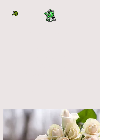
LA TÊTE À L'OUEST
DIRECTEMENT DU
PRODUCTEUR
La tête à l'ouest
vente fleur cbd français
qualité premium
OUTDOOR et INDOOR