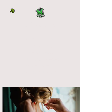
LA TÊTE À L'OUEST
DIRECTEMENT DU
PRODUCTEUR
La tête à l'ouest
vente fleur cbd français
qualité premium
OUTDOOR et INDOOR