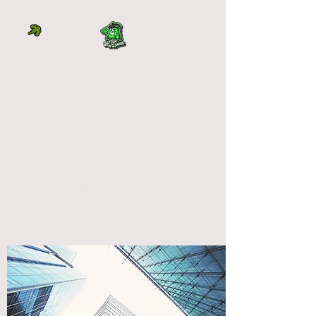
LA TÊTE À L'OUEST
DIRECTEMENT DU
PRODUCTEUR
La tête à l'ouest
vente fleur cbd français
qualité premium
OUTDOOR et INDOOR