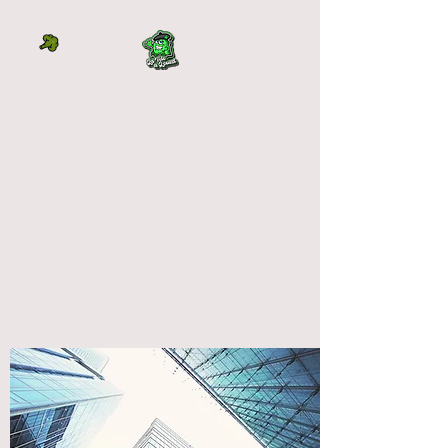
LA TÊTE À L'OUEST
DIRECTEMENT DU
PRODUCTEUR
La tête à l'ouest
vente fleur cbd français
qualité premium
OUTDOOR et INDOOR