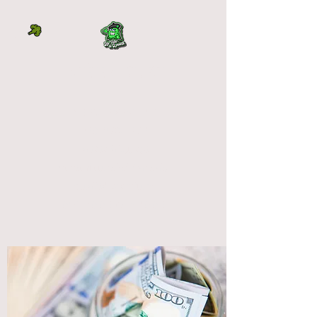
LA TÊTE À L'OUEST
DIRECTEMENT DU
PRODUCTEUR
La tête à l'ouest
vente fleur cbd français
qualité premium
OUTDOOR et INDOOR