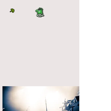
LA TÊTE À L'OUEST
DIRECTEMENT DU
PRODUCTEUR
La tête à l'ouest
vente fleur cbd français
qualité premium
OUTDOOR et INDOOR