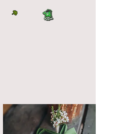
LA TÊTE À L'OUEST
DIRECTEMENT DU
PRODUCTEUR
La tête à l'ouest
vente fleur cbd français
qualité premium
OUTDOOR et INDOOR