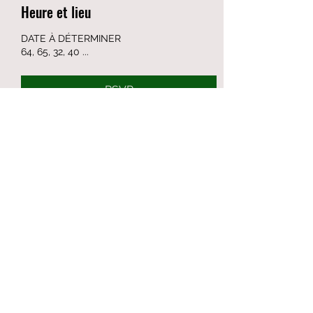
Heure et lieu
DATE À DÉTERMINER
64, 65, 32, 40 ...
RSVP
Partager cet événement
Formulaire d'abonnement
Envoyer