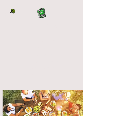
LA TÊTE À L'OUEST
DIRECTEMENT DU
PRODUCTEUR
La tête à l'ouest
vente fleur cbd français
qualité premium
OUTDOOR et INDOOR