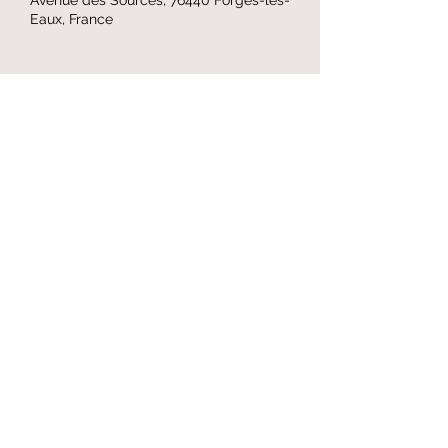
Eaux, France
Partager cet événement
Formulaire d'abonnement
Envoyer
© 2023 par LA TÊTE À L'OUEST.