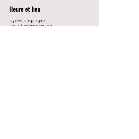
Heure et lieu
25 nov. 2019, 19:00
LIEU À DÉTERMINER
Partager cet événement
Formulaire d'abonnement
Envoyer