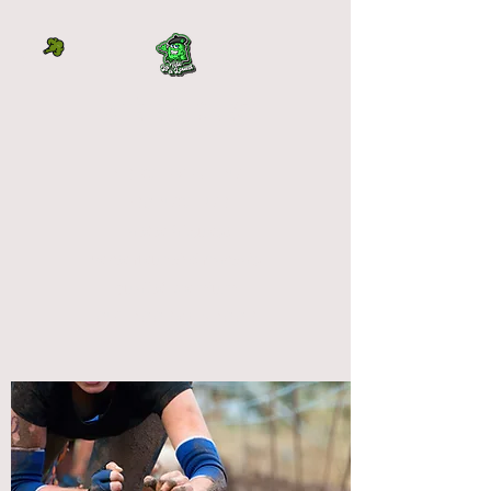
LA TÊTE À L'OUEST
DIRECTEMENT DU
PRODUCTEUR
La tête à l'ouest
vente fleur cbd français
qualité premium
OUTDOOR et INDOOR